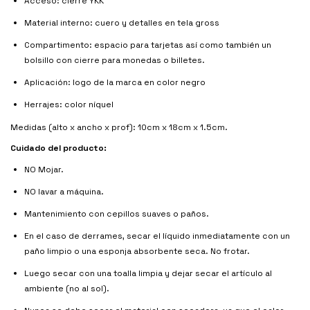
Acceso: cierre YKK
Material interno: cuero y detalles en tela gross
Compartimento: espacio para tarjetas así como también un
bolsillo con cierre para monedas o billetes.
Aplicación: logo de la marca en color negro
Herrajes: color níquel
Medidas (alto x ancho x prof): 10cm x 18cm x 1.5cm.
Cuidado del producto:
NO Mojar.
NO lavar a máquina.
Mantenimiento con cepillos suaves o paños.
En el caso de derrames, secar el líquido inmediatamente con un
paño limpio o una esponja absorbente seca. No frotar.
Luego secar con una toalla limpia y dejar secar el artículo al
ambiente (no al sol).