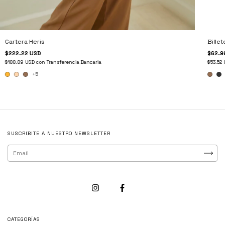
Cartera Heris
Bille
$222.22 USD
$62.9
$188.89 USD
con
Transferencia Bancaria
$53.52
+5
SUSCRIBITE A NUESTRO NEWSLETTER
CATEGORÍAS