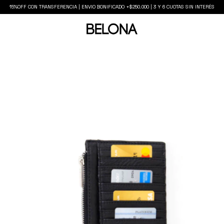
15%OFF CON TRANSFERENCIA | ENVIO BONIFICADO +$250.000 | 3 Y 6 CUOTAS SIN INTERÉS