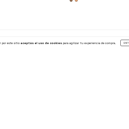
r por este sitio
aceptás el uso de cookies
para agilizar tu experiencia de compra.
CATEGORÍAS
ENT
Nosotros
Cambios y/o Devoluciones
Envíos
Cuidado de tu BELONA
Súmate a nuestro Team!
Contacto
Venta Mayorista