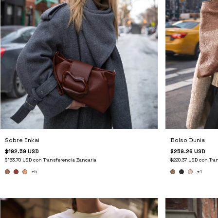
Sobre Enkai
Bolso Dunia
$192.59 USD
$259.26 USD
$163.70 USD
con
Transferencia Bancaria
$220.37 USD
con
Tra
+5
+1