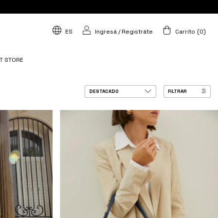
ES
Ingresá
/
Registráte
Carrito
(
0
)
T STORE
FILTRAR