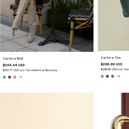
Cartera Tea
Cartera Mat
$288.89 USD
$244.44 USD
$245.56 USD
con
Tra
$207.77 USD
con
Transferencia Bancaria
+4
+2