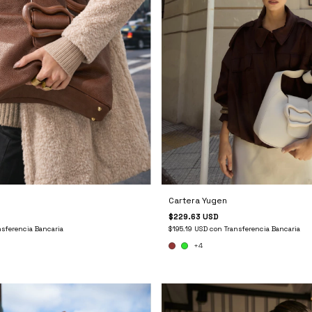
Cartera Yugen
$229.63 USD
nsferencia Bancaria
$195.19 USD
con
Transferencia Bancaria
+4