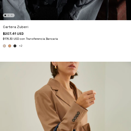
Cartera Zuberi
$207.41 USD
$176.30 USD
con
Transferencia Bancaria
+2