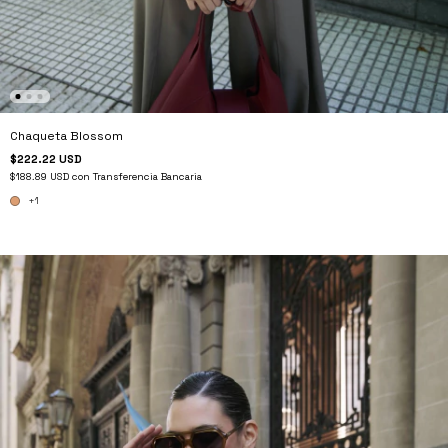
Chaqueta Blossom
$222.22 USD
$188.89 USD
con
Transferencia Bancaria
+1