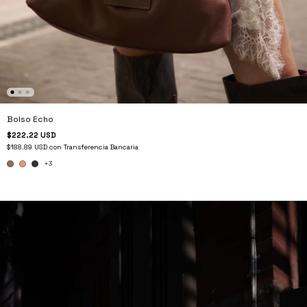
Bolso Echo
$222.22 USD
$188.89 USD
con
Transferencia Bancaria
+3