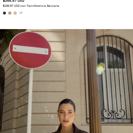
$266.67 USD
$226.67 USD
con
Transferencia Bancaria
+1