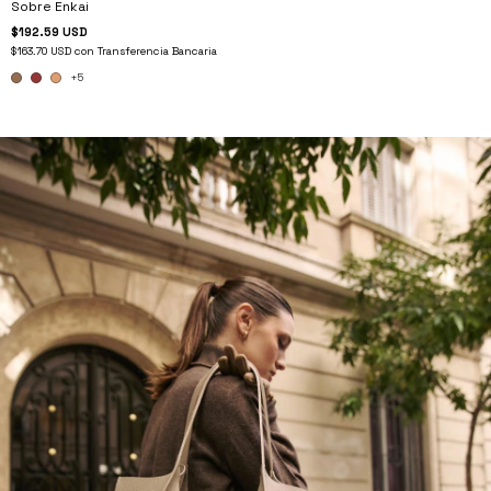
Sobre Enkai
$192.59 USD
$163.70 USD
con
Transferencia Bancaria
+5