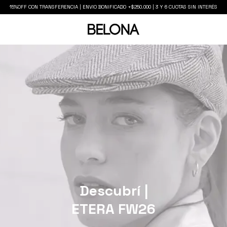
15%OFF CON TRANSFERENCIA | ENVIO BONIFICADO +$250.000 | 3 Y 6 CUOTAS SIN INTERÉS
Descubrí |
ETERA FW26