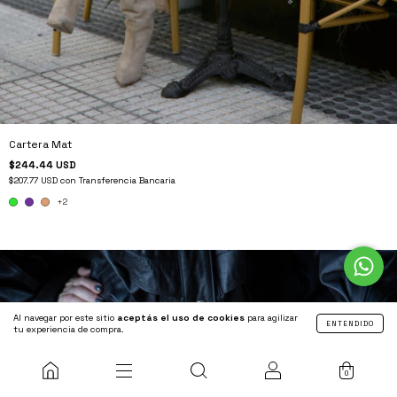
Cartera Mat
$244.44 USD
$207.77 USD
con
Transferencia Bancaria
+2
Al navegar por este sitio
aceptás el uso de cookies
para agilizar
ENTENDIDO
tu experiencia de compra.
0