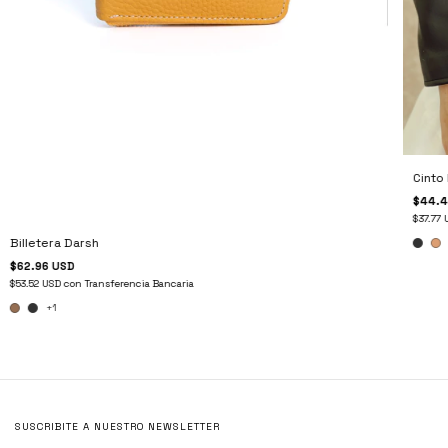
Cinto
$44.4
$37.77
Billetera Darsh
$62.96 USD
$53.52 USD
con
Transferencia Bancaria
+1
SUSCRIBITE A NUESTRO NEWSLETTER