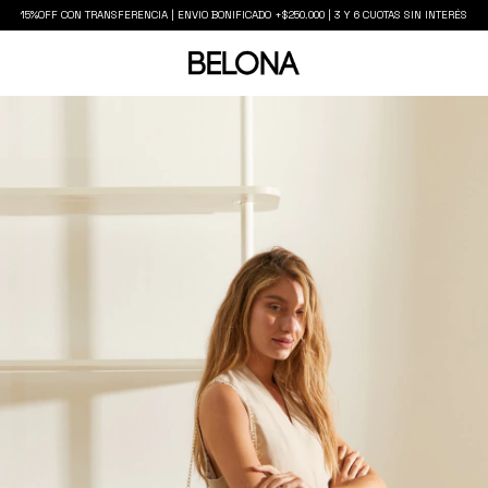
15%OFF CON TRANSFERENCIA | ENVIO BONIFICADO +$250.000 | 3 Y 6 CUOTAS SIN INTERÉS