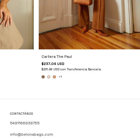
Cartera The Paul
$237.04 USD
$201.48 USD
con
Transferencia Bancaria
+1
CONTACTÁNOS
5491166938755
info@belonabags.com