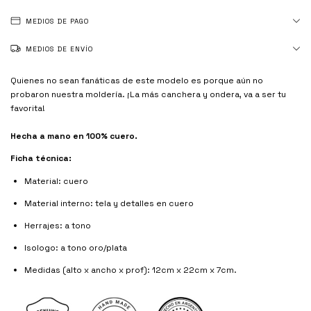
MEDIOS DE PAGO
MEDIOS DE ENVÍO
Quienes no sean fanáticas de este modelo es porque aún no
probaron nuestra moldería. ¡La más canchera y ondera, va a ser tu
favorita!
Hecha a mano en 100% cuero.
Ficha técnica:
Material: cuero
Material interno: tela y detalles en cuero
Herrajes: a tono
Isologo: a tono oro/plata
Medidas (alto x ancho x prof): 12cm x 22cm x 7cm.