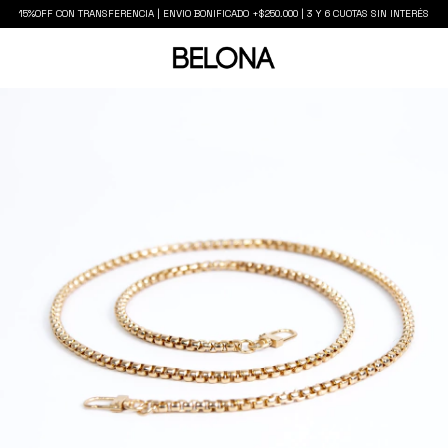
15%OFF CON TRANSFERENCIA | ENVIO BONIFICADO +$250.000 | 3 Y 6 CUOTAS SIN INTERÉS