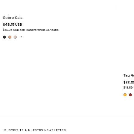
Sobre Gaia
$48.15 USD
$40.93 USD
con
Transferencia Bancaria
+1
Tag R
$22.2
$18.89
SUSCRIBITE A NUESTRO NEWSLETTER