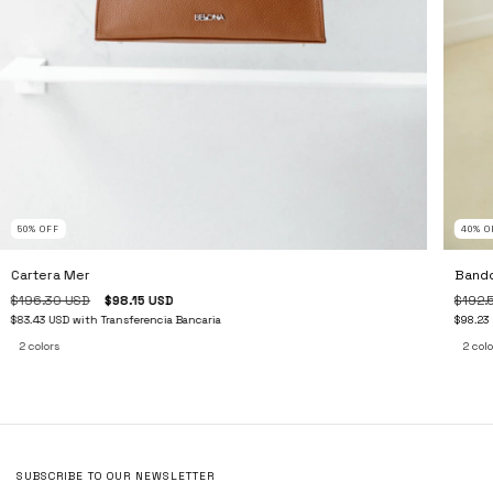
50
%
OFF
40
%
O
Cartera Mer
Bando
$196.30 USD
$98.15 USD
$192.
$83.43 USD
with
Transferencia Bancaria
$98.23
2 colors
2 colo
SUBSCRIBE TO OUR NEWSLETTER