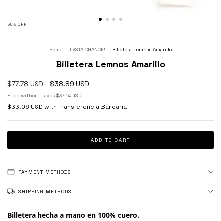
50
%
OFF
Home
.
LASTA CHANCE!
.
Billetera Lemnos Amarillo
Billetera Lemnos Amarillo
$77.78 USD
$38.89 USD
Price without taxes
$32.14 USD
$33.06 USD
with
Transferencia Bancaria
PAYMENT METHODS
SHIPPING METHODS
Billetera hecha a mano en 100% cuero.