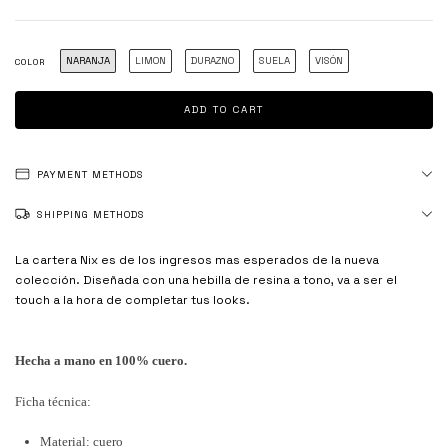
NARANJA
LIMON
DURAZNO
SUELA
VISÓN
COLOR
PAYMENT METHODS
SHIPPING METHODS
La cartera Nix es de los ingresos mas esperados de la nueva
colección. Diseñada con una hebilla de resina a tono, va a ser el
touch a la hora de completar tus looks.
Hecha a mano en 100% cuero.
Ficha técnica:
Material: cuero