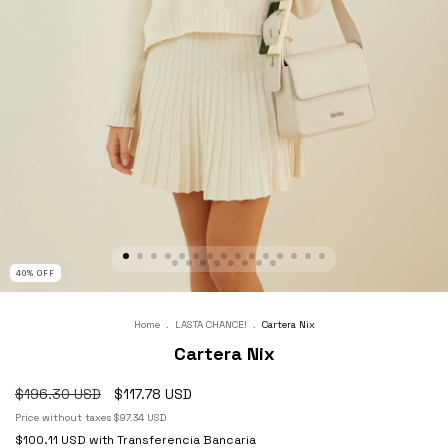
40
%
OFF
Home
.
LASTA CHANCE!
.
Cartera Nix
Cartera Nix
$196.30 USD
$117.78 USD
Price without taxes
$97.34 USD
$100.11 USD
with
Transferencia Bancaria