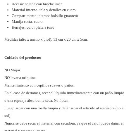
Acceso: solapa con broche imán
Material interno: tela y detalles en cuero
Compartimento interno: bolsillo guantero
Manija corta: cuero
Herrajes: color plata a tono
Medidas (alto x ancho x prof): 13 cm x 20 cm x 5cm.
Cuidado del producto:
NO Mojar.
NO lavar a máquina.
Mantenimiento con cepillos suaves o paños.
En el caso de derrames, secar el líquido inmediatamente con un paño limpio
o una esponja absorbente seca. No frotar.
Luego secar con una toalla limpia y dejar secar el artículo al ambiente (no al
sol).
Nunca se debe secar el material con secadora, ya que el calor puede dañar el
material y resecar el cuero.