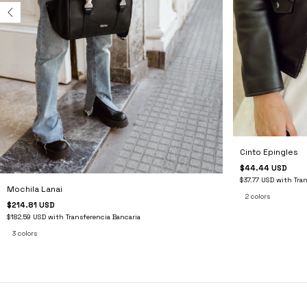
Cinto Epingles
$44.44 USD
$37.77 USD
with
Tra
Mochila Lanai
2 colors
$214.81 USD
$182.59 USD
with
Transferencia Bancaria
3 colors