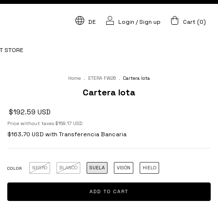
DE
Login
/
Sign up
Cart
(
0
)
T STORE
Home
.
ETERA FW26
.
Cartera Iota
Cartera Iota
$192.59 USD
Price without taxes
$159.17 USD
$163.70 USD
with
Transferencia Bancaria
NEGRO
BLANCO
SUELA
VISÓN
HIELO
COLOR