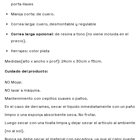
porta-llaves
Manija corta: de cuero.
Correa larga: cuero, desmontable y regulable
Correa larga opcional
: de resina a tono (no viene incluida en el
precio).
Herrajes: color plata
Medidas(alto x ancho x prof): 24cm x 30cm x 15cm.
Cuidado del producto:
NO Mojar.
NO lavar a máquina.
Mantenimiento con cepillos suaves o paños.
En el caso de derrames, secar el líquido inmediatamente con un paño
limpio o una esponja absorbente seca. No frotar.
Luego secar con una toalla limpia y dejar secar el artículo al ambiente
(no al sol).
Nunca se debe secar el material con secadora, ya que el calor puede