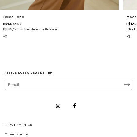
Mochi
Bolso Febe
R$1.16
R$1.041,67
R$991,
R$885,42
com
Transferencia Bancaria
+3
+3
ASSINE NOSSA NEWSLETTER
DEPARTAMENTOS
Quem Somos