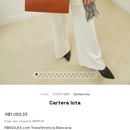
Início
.
ETERA FW26
.
Cartera Iota
Cartera Iota
R$1.083,33
Preço sem impostos
R$895,31
R$920,83
com
Transferencia Bancaria