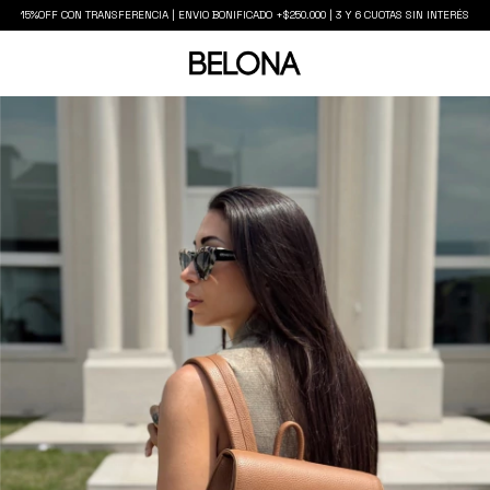
15%OFF CON TRANSFERENCIA | ENVIO BONIFICADO +$250.000 | 3 Y 6 CUOTAS SIN INTERÉS