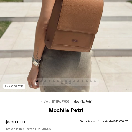
ENVÍO GRATIS
Inicio
.
ETERA FW26
.
Mochila Petri
Mochila Petri
$280.000
6
cuotas sin interés de
$46.666,67
Precio sin impuestos
$231.404,96