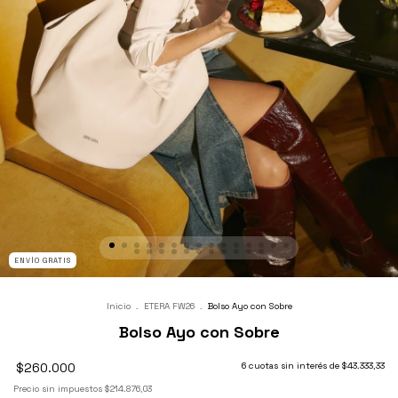
ENVÍO GRATIS
Inicio
.
ETERA FW26
.
Bolso Ayo con Sobre
Bolso Ayo con Sobre
$260.000
6
cuotas sin interés de
$43.333,33
Precio sin impuestos
$214.876,03