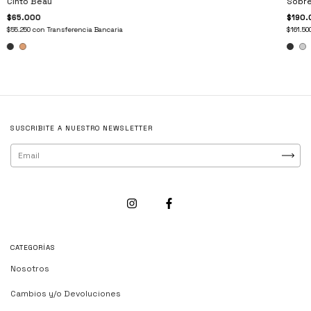
Sobre
Cinto Beau
$190.
$65.000
$161.50
$55.250
con
Transferencia Bancaria
SUSCRIBITE A NUESTRO NEWSLETTER
CATEGORÍAS
Nosotros
Cambios y/o Devoluciones