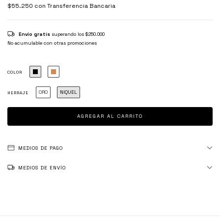
$55.250
con
Transferencia Bancaria
Envío gratis
superando los
$250.000
No acumulable con otras promociones
COLOR
ORO
NIQUEL
HERRAJE
MEDIOS DE PAGO
MEDIOS DE ENVÍO