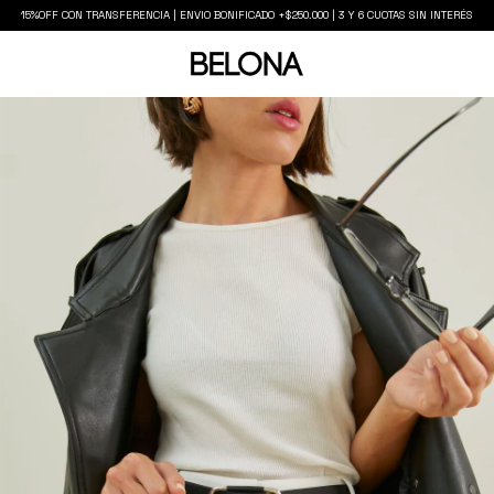
15%OFF CON TRANSFERENCIA | ENVIO BONIFICADO +$250.000 | 3 Y 6 CUOTAS SIN INTERÉS