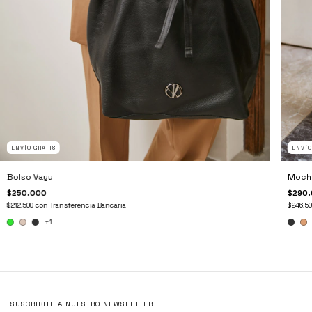
ENVÍO GRATIS
ENVÍO
Bolso Vayu
Mochi
$250.000
$290
$212.500
con
Transferencia Bancaria
$246.5
+1
SUSCRIBITE A NUESTRO NEWSLETTER