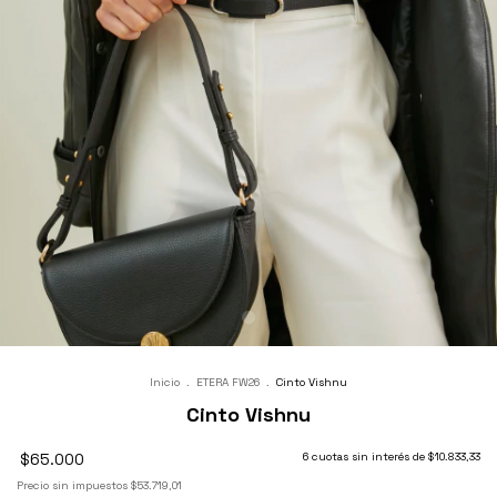
Inicio
.
ETERA FW26
.
Cinto Vishnu
Cinto Vishnu
$65.000
6
cuotas sin interés de
$10.833,33
Precio sin impuestos
$53.719,01