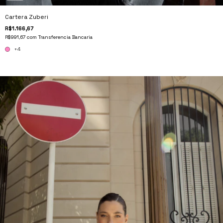
Cartera Zuberi
R$1.166,67
R$991,67
com
Transferencia Bancaria
+4