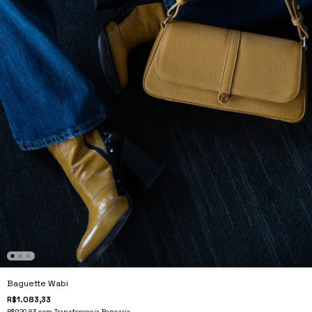
Baguette Wabi
R$1.083,33
R$920,83
com
Transferencia Bancaria