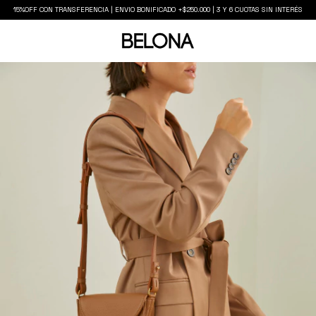
15%OFF CON TRANSFERENCIA | ENVIO BONIFICADO +$250.000 | 3 Y 6 CUOTAS SIN INTERÉS