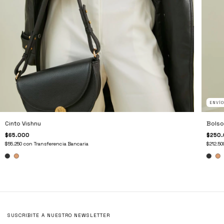
ENVÍO
Cinto Vishnu
Bolso
$65.000
$250
$55.250
con
Transferencia Bancaria
$212.5
SUSCRIBITE A NUESTRO NEWSLETTER