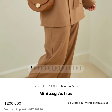
Inicio
.
ETERA FW26
.
Minibag Astros
Minibag Astros
$200.000
6
cuotas sin interés de
$33.333,33
Precio sin impuestos
$165.289,26