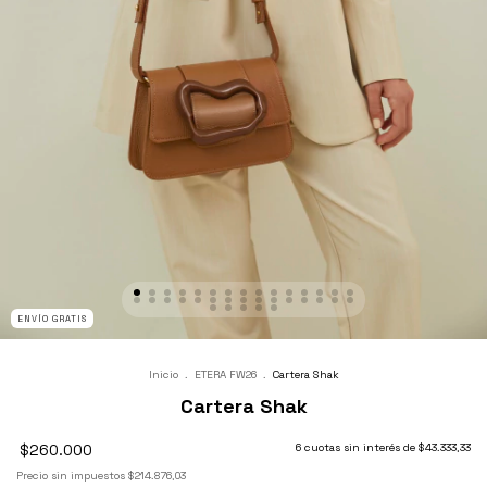
ENVÍO GRATIS
Inicio
.
ETERA FW26
.
Cartera Shak
Cartera Shak
$260.000
6
cuotas sin interés de
$43.333,33
Precio sin impuestos
$214.876,03