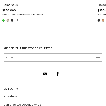
Bolso Vayu
Bolso
$250.000
$250
$212.500
con
Transferencia Bancaria
$212.5
+1
SUSCRIBITE A NUESTRO NEWSLETTER
CATEGORÍAS
Nosotros
Cambios y/o Devoluciones