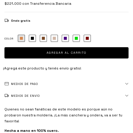
$221.000
con
Transferencia Bancaria
Envío gratis
COLOR
¡Agregá este producto y
tenés envío gratis!
MEDIOS DE PAGO
MEDIOS DE ENVÍO
Quienes no sean fanáticas de este modelo es porque aún no
probaron nuestra moldería. ¡La más canchera y ondera, va a ser tu
favorita!
Hecha a mano en 100% cuero.