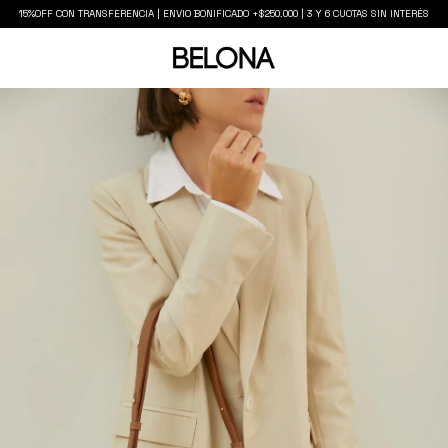
15%OFF CON TRANSFERENCIA | ENVIO BONIFICADO +$250.000 | 3 Y 6 CUOTAS SIN INTERÉS