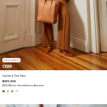
ENVÍO GRATIS
Cartera The Paul
$320.000
$272.000
con
Transferencia Bancaria
+1