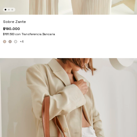
Sobre Zante
$190.000
$161.500
con
Transferencia Bancaria
+4