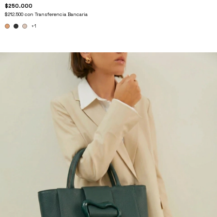
$250.000
$212.500
con
Transferencia Bancaria
+1