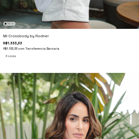
Mi Crossbody by Rodner
R$1.333,33
R$1.133,33
com
Transferencia Bancaria
3 cores