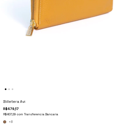
Billetera Avi
R$479,17
R$407,29
com
Transferencia Bancaria
+3