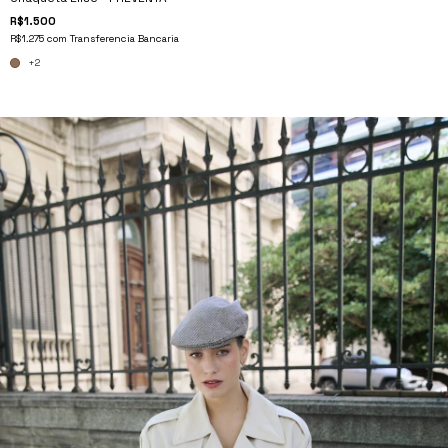
R$1.500
R$1.275
com
Transferencia Bancaria
+2