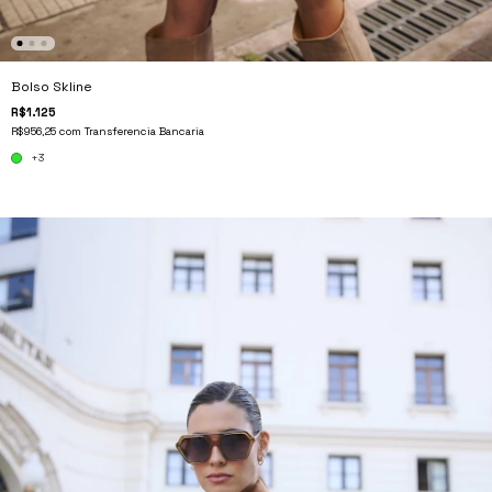
Bolso Skline
R$1.125
R$956,25
com
Transferencia Bancaria
+3