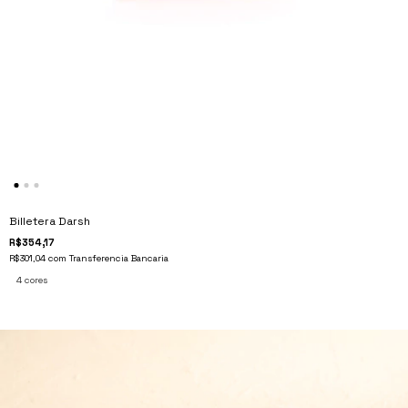
Billetera Darsh
R$354,17
R$301,04
com
Transferencia Bancaria
4 cores